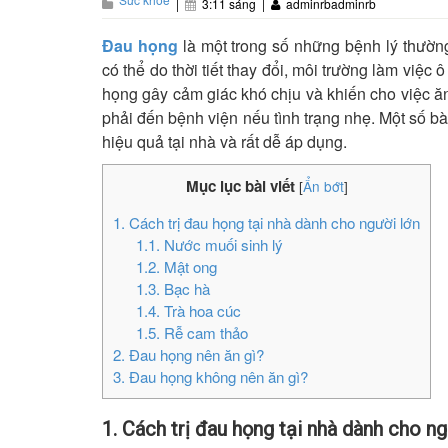
|
3:11 sáng
|
adminrbadminrb
Đau họng
là một trong số những bệnh lý thườn
có thể do thời tiết thay đổi, môi trường làm vi
họng gây cảm giác khó chịu và khiến cho việc ăn
phải đến bệnh viện nếu tình trạng nhẹ. Một số b
hiệu quả tại nhà và rất dễ áp dụng.
Mục lục bài viết
[
Ẩn bớt
]
1. Cách trị đau họng tại nhà dành cho người lớn
1.1. Nước muối sinh lý
1.2. Mật ong
1.3. Bạc hà
1.4. Trà hoa cúc
1.5. Rễ cam thảo
2. Đau họng nên ăn gì?
3. Đau họng không nên ăn gì?
1. Cách trị đau họng tại nhà dành cho ng