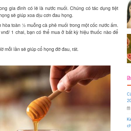
ong gia đình có lẽ là nước muối. Chúng có tác dụng tiệt
họng sẽ giúp xoa dịu cơn đau họng.
h hòa toàn ½ muỗng cà phê muối trong một cốc nước ấm.
 vnđ/ 1 chai, bạn có thể mua ở bất kỳ hiệu thuốc nào để
ờ mỗi lần sẽ giúp cổ họng đỡ đau, rát.
C
20
Ki
ch