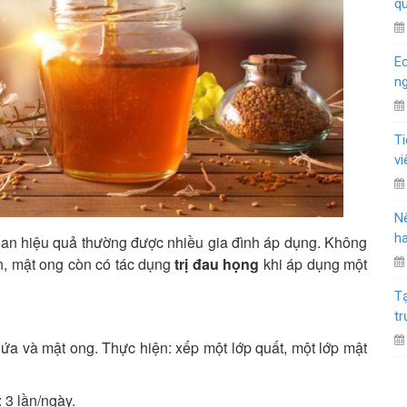
q
Ec
n
T
vi
Nê
ha
ian hiệu quả thường được nhiều gia đình áp dụng. Không
n, mật ong còn có tác dụng
trị đau họng
khi áp dụng một
Tạ
t
hứa và mật ong. Thực hiện: xếp một lớp quất, một lớp mật
 3 lần/ngày.