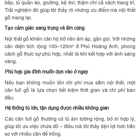
bếp, tủ quần áo, giường, kệ tivi, thậm chí cả vách trang trí.
Trải nghiệm đó giúp tôi thấy rõ những ưu điểm mà nội thất
gỗ mang lại.
Tạo cảm giác sang trọng và ấm cúng
Nội thất gỗ khiến căn hộ trở nên ấm áp, gần gũi. Với những
căn diện tích rộng 100–120m² ở Phú Hoàng Anh, phong
cách gỗ thực sự phù hợp, nhất là khi kết hợp với ánh sáng
vàng.
Phù hợp gia đình muốn dọn vào ở ngay
Nếu bạn không muốn tốn chi phí mua sắm nội thất, một
căn full gỗ là lựa chọn tiết kiệm thời gian và chi phí ban
đầu.
Hệ thống tủ lớn, tận dụng được nhiều không gian
Các căn full gỗ thường có tủ âm tường rộng, bố trí hợp lý,
giúp tối ưu việc chứa đồ – điều mà tôi thấy tiện lợi hơn hẳn
so với nhiều căn để trống.