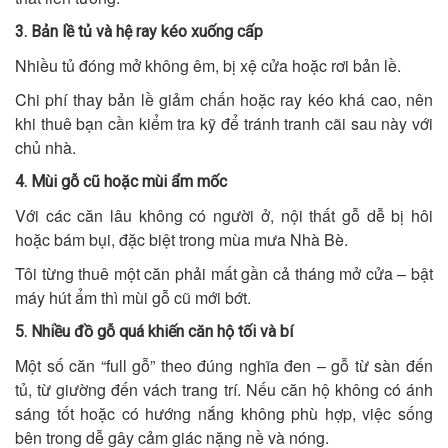
3. Bản lề tủ và hệ ray kéo xuống cấp
Nhiều tủ đóng mở không êm, bị xệ cửa hoặc rơi bản lề.
Chi phí thay bản lề giảm chấn hoặc ray kéo khá cao, nên
khi thuê bạn cần kiểm tra kỹ để tránh tranh cãi sau này với
chủ nhà.
4. Mùi gỗ cũ hoặc mùi ẩm mốc
Với các căn lâu không có người ở, nội thất gỗ dễ bị hôi
hoặc bám bụi, đặc biệt trong mùa mưa Nhà Bè.
Tôi từng thuê một căn phải mất gần cả tháng mở cửa – bật
máy hút ẩm thì mùi gỗ cũ mới bớt.
5. Nhiều đồ gỗ quá khiến căn hộ tối và bí
Một số căn “full gỗ” theo đúng nghĩa đen – gỗ từ sàn đến
tủ, từ giường đến vách trang trí. Nếu căn hộ không có ánh
sáng tốt hoặc có hướng nắng không phù hợp, việc sống
bên trong dễ gây cảm giác nặng nề và nóng.