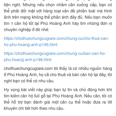
tiện nghi. Nhưng nếu chọn nhầm căn xuống cấp, bạn có
thể phải đối mặt với hàng loạt vấn đề phiền toái mà hình
ảnh trên mạng không thể phản ánh đầy đủ. Nếu bạn muốn
tìm 1 căn hộ tốt tại Phú Hoàng Anh hãy tìm những đơn vị
chuyên nghiệp ở đó nhé:
https://chothuechungcugiare.com/chung-cu/cho-thue-can-
ho-phu-hoang-anh-p195.html
https://chothuechungcugiare.com/chung-cu/ban-can-ho-
phu-hoang-anh-p196.html
chothuechungcugiare.com tôi thấy là có nhiều nguồn hàng
ở Phú Hoàng Anh, họ cả cho thuê và bán căn hộ tại đây, tôi
nghĩ bạn có thể có nhu cầu.
Hy vọng bài viết này giúp bạn tự tin và chủ động hơn khi
tìm kiếm căn hộ full gỗ tại Phú Hoàng Anh. Nếu cần, tôi có
thể hỗ trợ bạn đánh giá một căn cụ thể hoặc đưa ra lời
khuyên chi tiết hơn theo nhu cầu.