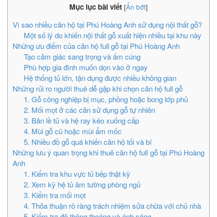
Mục lục bài viết
[
Ẩn bớt
]
Vì sao nhiều căn hộ tại Phú Hoàng Anh sử dụng nội thất gỗ?
Một số lý do khiến nội thất gỗ xuất hiện nhiều tại khu này
Những ưu điểm của căn hộ full gỗ tại Phú Hoàng Anh
Tạo cảm giác sang trọng và ấm cúng
Phù hợp gia đình muốn dọn vào ở ngay
Hệ thống tủ lớn, tận dụng được nhiều không gian
Những rủi ro người thuê dễ gặp khi chọn căn hộ full gỗ
1. Gỗ công nghiệp bị mục, phồng hoặc bong lớp phủ
2. Mối mọt ở các căn sử dụng gỗ tự nhiên
3. Bản lề tủ và hệ ray kéo xuống cấp
4. Mùi gỗ cũ hoặc mùi ẩm mốc
5. Nhiều đồ gỗ quá khiến căn hộ tối và bí
Những lưu ý quan trọng khi thuê căn hộ full gỗ tại Phú Hoàng
Anh
1. Kiểm tra khu vực tủ bếp thật kỹ
2. Xem kỹ hệ tủ âm tường phòng ngủ
3. Kiểm tra mối mọt
4. Thỏa thuận rõ ràng trách nhiệm sửa chữa với chủ nhà
5. Kiểm tra độ thông thoáng và ánh sáng