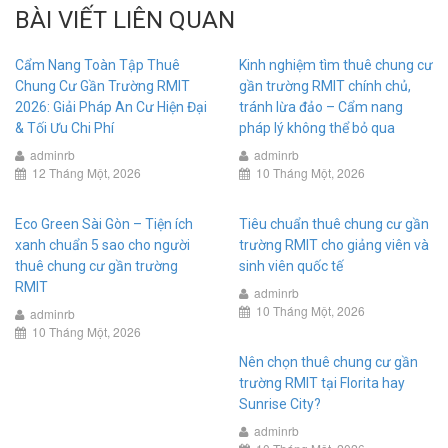
BÀI VIẾT LIÊN QUAN
Cẩm Nang Toàn Tập Thuê
Kinh nghiệm tìm thuê chung cư
Chung Cư Gần Trường RMIT
gần trường RMIT chính chủ,
2026: Giải Pháp An Cư Hiện Đại
tránh lừa đảo – Cẩm nang
& Tối Ưu Chi Phí
pháp lý không thể bỏ qua
adminrb
adminrb
12 Tháng Một, 2026
10 Tháng Một, 2026
Eco Green Sài Gòn – Tiện ích
Tiêu chuẩn thuê chung cư gần
xanh chuẩn 5 sao cho người
trường RMIT cho giảng viên và
thuê chung cư gần trường
sinh viên quốc tế
RMIT
adminrb
10 Tháng Một, 2026
adminrb
10 Tháng Một, 2026
Nên chọn thuê chung cư gần
trường RMIT tại Florita hay
Sunrise City?
adminrb