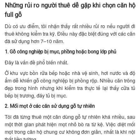
Những rủi ro người thuê dễ gặp khi chọn căn hộ
full gỗ
Dù có ưu điểm, tôi nhận thấy rất nhiều rủi ro nếu người đi
thuê không kiểm tra kỹ. Điều này đặc biệt đúng với các căn
đã sử dụng hơn 7–10 năm.
1. Gỗ công nghiệp bị mục, phồng hoặc bong lớp phủ
Đây là vấn đề phổ biến nhất.
Ở khu vực bồn rửa bếp hoặc nhà vệ sinh, hơi nước và độ
ẩm dễ khiến gỗ công nghiệp bị phồng rộp. Nhiều căn trông
đẹp trong hình nhưng khi kiểm tra thực tế lại thấy cửa tủ
bếp bị trương, đáy tủ bị mục.
2. Mối mọt ở các căn sử dụng gỗ tự nhiên
Tôi đã từng thuê một căn dùng gỗ tự nhiên khá nhiều, sau
một thời gian phát hiện mọt nhỏ bò ra từ kệ. Việc diệt mối
mọt trong căn hộ chung cư không đơn giản, nhất là khi nội
thất liền tường.