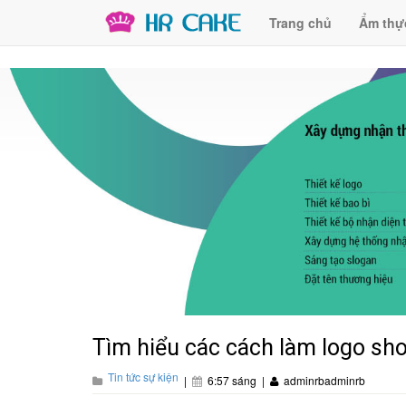
Trang chủ
Ẩm thự
Tìm hiểu các cách làm logo sh
Tin tức sự kiện
|
6:57 sáng
|
adminrbadminrb