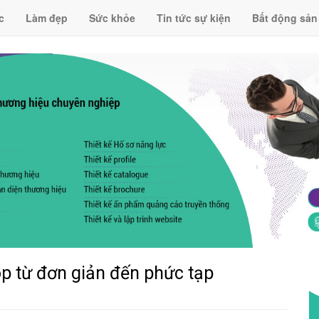
c
Làm đẹp
Sức khỏe
Tin tức sự kiện
Bất động sản
op từ đơn giản đến phức tạp