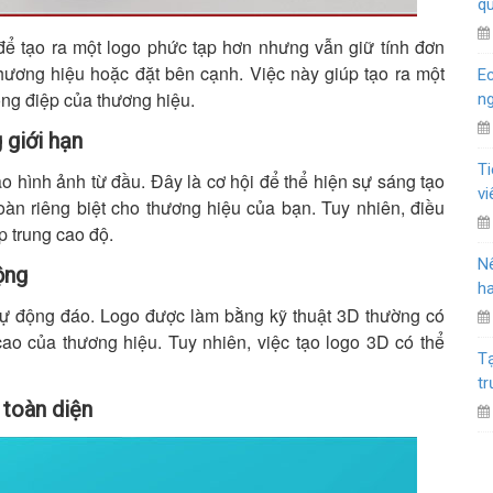
q
để tạo ra một logo phức tạp hơn nhưng vẫn giữ tính đơn
thương hiệu hoặc đặt bên cạnh. Việc này giúp tạo ra một
Ec
ông điệp của thương hiệu.
n
 giới hạn
T
ạo hình ảnh từ đầu. Đây là cơ hội để thể hiện sự sáng tạo
vi
oàn riêng biệt cho thương hiệu của bạn. Tuy nhiên, điều
p trung cao độ.
Nê
ộng
ha
ự động đáo. Logo được làm bằng kỹ thuật 3D thường có
 cao của thương hiệu. Tuy nhiên, việc tạo logo 3D có thể
Tạ
t
 toàn diện