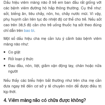
Dấu hiệu viêm màng não ở trẻ em ban đầu rất giống với
các bệnh viêm đường hô hấp thông thường. Cụ thể như:
sốt, biếng ăn, tiêu chảy, nôn, ho, chảy nước mũi. Vì vậy,
phụ huynh cần liên tục đo nhiệt độ cơ thể cho trẻ. Nếu sốt
cao trên 38,5 độ cần cho trẻ uống thuốc hạ sốt theo đúng
chỉ dẫn trên
bao bì
.
Một số dấu hiệu cha mẹ cần lưu ý cảnh báo bệnh viêm
màng não như:
Co giật
Rối loạn ý thức
Đau đầu, nôn, liệt, giảm vận động tay, chân hoặc nửa
người
Nếu thấy các biểu hiện bất thường như trên cha mẹ cần
đưa ngay trẻ đến cơ sở y tế chuyên môn để được điều trị
kịp thời.
4. Viêm màng não có chữa được không?