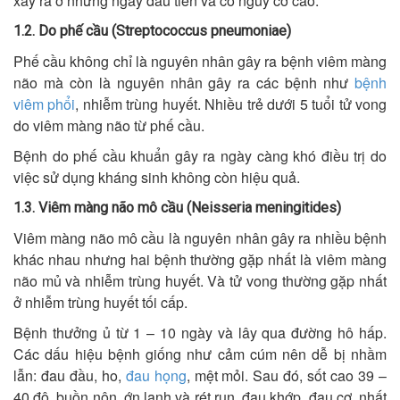
xảy ra ở những ngày đầu tiên và có nguy cơ cao.
1.2. Do phế cầu (Streptococcus pneumoniae)
Phế cầu không chỉ là nguyên nhân gây ra bệnh viêm màng
não mà còn là nguyên nhân gây ra các bệnh như
bệnh
viêm phổi
, nhiễm trùng huyết. Nhiều trẻ dưới 5 tuổi tử vong
do viêm màng não từ phế cầu.
Bệnh do phế cầu khuẩn gây ra ngày càng khó điều trị do
việc sử dụng kháng sinh không còn hiệu quả.
1.3. Viêm màng não mô cầu (Neisseria meningitides)
Viêm màng não mô cầu là nguyên nhân gây ra nhiều bệnh
khác nhau nhưng hai bệnh thường gặp nhất là viêm màng
não mủ và nhiễm trùng huyết. Và tử vong thường gặp nhất
ở nhiễm trùng huyết tối cấp.
Bệnh thưởng ủ từ 1 – 10 ngày và lây qua đường hô hấp.
Các dấu hiệu bệnh giống như cảm cúm nên dễ bị nhầm
lẫn: đau đầu, ho,
đau họng
, mệt mỏi. Sau đó, sốt cao 39 –
40 độ, buồn nôn, ớn lạnh và rét run, đau khớp, đau cơ, nhất