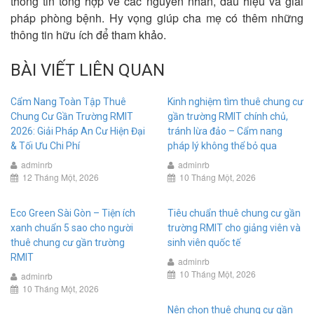
thông tin tổng hợp về các nguyên nhân, dấu hiệu và giải
pháp phòng bệnh. Hy vọng giúp cha mẹ có thêm những
thông tin hữu ích để tham khảo.
BÀI VIẾT LIÊN QUAN
Cẩm Nang Toàn Tập Thuê
Kinh nghiệm tìm thuê chung cư
Chung Cư Gần Trường RMIT
gần trường RMIT chính chủ,
2026: Giải Pháp An Cư Hiện Đại
tránh lừa đảo – Cẩm nang
& Tối Ưu Chi Phí
pháp lý không thể bỏ qua
adminrb
adminrb
12 Tháng Một, 2026
10 Tháng Một, 2026
Eco Green Sài Gòn – Tiện ích
Tiêu chuẩn thuê chung cư gần
xanh chuẩn 5 sao cho người
trường RMIT cho giảng viên và
thuê chung cư gần trường
sinh viên quốc tế
RMIT
adminrb
10 Tháng Một, 2026
adminrb
10 Tháng Một, 2026
Nên chọn thuê chung cư gần