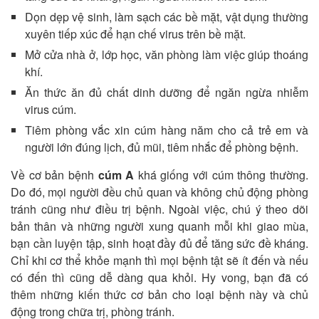
Dọn dẹp vệ sinh, làm sạch các bề mặt, vật dụng thường
xuyên tiếp xúc để hạn chế virus trên bề mặt.
Mở cửa nhà ở, lớp học, văn phòng làm việc giúp thoáng
khí.
Ăn thức ăn đủ chất dinh dưỡng để ngăn ngừa nhiễm
virus cúm.
Tiêm phòng vắc xin cúm hàng năm cho cả trẻ em và
người lớn đúng lịch, đủ mũi, tiêm nhắc để phòng bệnh.
Về cơ bản bệnh
cúm A
khá giống với cúm thông thường.
Do đó, mọi người đều chủ quan và không chủ động phòng
tránh cũng như điều trị bệnh. Ngoài việc, chú ý theo dõi
bản thân và những người xung quanh mỗi khi giao mùa,
bạn cần luyện tập, sinh hoạt đầy đủ để tăng sức đề kháng.
Chỉ khi cơ thể khỏe mạnh thì mọi bệnh tật sẽ ít đến và nếu
có đến thì cũng dễ dàng qua khỏi. Hy vong, bạn đã có
thêm những kiến thức cơ bản cho loại bệnh này và chủ
động trong chữa trị, phòng tránh.