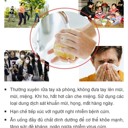
Thường xuyên rửa tay xà phòng, không đưa tay lên mũi,
mũi, miệng. Khi ho, hắt hơi cần che miệng. Sử dụng các
loại dung dịch sát khuẩn mũi, họng, mắt hàng ngày.
Hạn chế tiếp xúc với người nghi nhiễm bệnh cúm.
Ăn uống đầy đủ chất dinh dưỡng để cơ thể khỏe mạnh,
tăng sức đề kháng, ngăn ngữa nhiễm virus cúm.