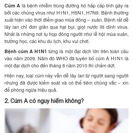
Cúm A
là bệnh nhiễm trùng đường hô hấp cấp tính gây ra
bởi các chủng virus như H1N1, H5N1, H7N9. Bệnh thường
xuất hiện vào thời điểm giao mùa đông – xuân. Bệnh rất dễ
lây lan chỉ đơn giản qua hạt bụi, giọt nước liti dính virus.
Nhất là những nơi tụ họp đông người như lễ hội mùa xuân,
trường học, các khu du lịch, khu vui chơi.
Bệnh cúm A H1N1
từng là một đại dịch lớn trên toàn cầu
vào năm 2009. Năm đó WHO đã tuyên bố cúm A H1N1 là
một đại dịch cho đến tháng 8 năm 2010 thì chấm dứt.
Hiện nay, loại cúm này vẫn dễ lây lan từ người sang người
nhưng đã được kiểm soát và có thể tiêm chủng vắc – xin
để phòng ngừa hiệu quả.
2. Cúm A có nguy hiểm không?