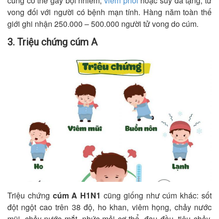
cũng có thể gây bội nhiễm,
viêm phổi
hoặc suy đa tạng, tử
vong đối với người có bệnh mạn tính. Hàng năm toàn thế
giới ghi nhận 250.000 – 500.000 người tử vong do cúm.
3. Triệu chứng cúm A
Triệu chứng
cúm A H1N1
cũng giống như cúm khác: sốt
đột ngột cao trên 38 độ, ho khan, viêm họng, chảy nước
mũi, chảy nước mắt, nhức mỏi cơ thể, đau đầu, tiêu chảy,