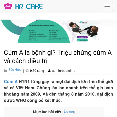
Toggl
navig
Cúm A là bệnh gì? Triệu chứng cúm A
và cách điều trị
Sức khỏe
|
9:30 sáng
|
adminrbadminrb
Cúm A
H1N1 từng gây ra một đại dịch lớn trên thế giới
và cả Việt Nam. Chúng lây lan nhanh trên thế giới vào
khoảng năm 2009. Và đến tháng 8 năm 2010, đại dịch
được WHO công bố kết thúc.
Mục lục bài viết
[
Ẩn bớt
]